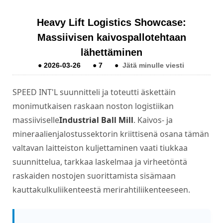
Heavy Lift Logistics Showcase:
Massiivisen kaivospallotehtaan
lähettäminen
●
2026-03-26
●
7
●
Jätä minulle viesti
SPEED INT'L suunnitteli ja toteutti äskettäin
monimutkaisen raskaan noston logistiikan
massiiviselle
Industrial Ball Mill
. Kaivos- ja
mineraalienjalostussektorin kriittisenä osana tämän
valtavan laitteiston kuljettaminen vaati tiukkaa
suunnittelua, tarkkaa laskelmaa ja virheetöntä
raskaiden nostojen suorittamista sisämaan
kauttakulkuliikenteestä merirahtiliikenteeseen.