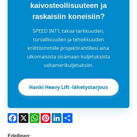
kaivosteollisuuteen ja
raskaisiin koneisiin?
SPEED INT'L takaa tarkkuuden,
turvallisuuden ja tehokkuuden
kriittisimmille projektirahtillesi aina
ulkomaisista sisämaan kuljetuksista
valtamerikuljetuksiin.
Hanki Heavy Lift -lähetystarjous
Facebook
X
WhatsApp
Pinterest
LinkedIn
Share
Edellinen: