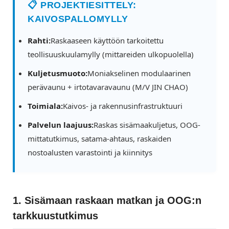
📋 PROJEKTIESITTELY:
KAIVOSPALLOMYLLY
Rahti:
Raskaaseen käyttöön tarkoitettu
teollisuuskuulamylly (mittareiden ulkopuolella)
Kuljetusmuoto:
Moniakselinen modulaarinen
perävaunu + irtotavaravaunu (M/V JIN CHAO)
Toimiala:
Kaivos- ja rakennusinfrastruktuuri
Palvelun laajuus:
Raskas sisämaakuljetus, OOG-
mittatutkimus, satama-ahtaus, raskaiden
nostoalusten varastointi ja kiinnitys
1. Sisämaan raskaan matkan ja OOG:n
tarkkuustutkimus