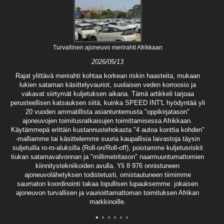
Turvallinen ajoneuvo merirahti Afrikkaan
2026/05/13
Rajat ylittävä merirahti kohtaa korkean riskin haasteita, mukaan
lukien sataman käsittelyvauriot, suolaisen veden korroosio ja
vakavat siirtymät kuljetuksen aikana. Tämä artikkeli tarjoaa
perusteellisen katsauksen siitä, kuinka SPEED INT'L hyödyntää yli
20 vuoden ammatillista asiantuntemusta "oppikirjatason"
ajoneuvojen toimitusratkaisujen toimittamisessa Afrikkaan.
Käytämmepä erittäin kustannustehokasta "4 autoa konttia kohden"
-malliamme tai käsittelemme suuria kaupallisia laivastoja täysin
suljetuilla ro-ro-aluksilla (Roll-on/Roll-off), poistamme kuljetusriskit
tiukan satamavalvonnan ja "millimetritason" naarmuuntumattomien
kiinnitystekniikoiden avulla. Yli 8 976 onnistuneen
ajoneuvolähetyksen todistetusti, omistautuneen tiimimme
saumaton koordinointi takaa lopullisen lupauksemme: jokaisen
ajoneuvon turvallisen ja vaurioittamattoman toimituksen Afrikan
markkinoille.