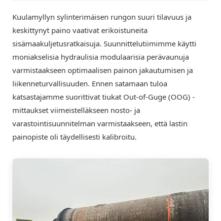
Kuulamyllyn sylinterimäisen rungon suuri tilavuus ja
keskittynyt paino vaativat erikoistuneita
sisämaakuljetusratkaisuja. Suunnittelutiimimme käytti
moniakselisia hydraulisia modulaarisia perävaunuja
varmistaakseen optimaalisen painon jakautumisen ja
liikenneturvallisuuden. Ennen satamaan tuloa
katsastajamme suorittivat tiukat Out-of-Guge (OOG) -
mittaukset viimeistelläkseen nosto- ja
varastointisuunnitelman varmistaakseen, että lastin
painopiste oli täydellisesti kalibroitu.