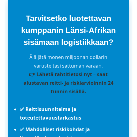
Tarvitsetko luotettavan
kumppanin Länsi-Afrikan
sisämaan logistiikkaan?
Älä jätä monen miljoonan dollarin
varusteitasi sattuman varaan.
👉 Lähetä rahtitietosi nyt – saat
alustavan reitti- ja riskiarvioinnin 24
tunnin sisällä.
✅ Reittisuunnitelma ja
toteutettavuustarkastus
✅ Mahdolliset riskikohdat ja