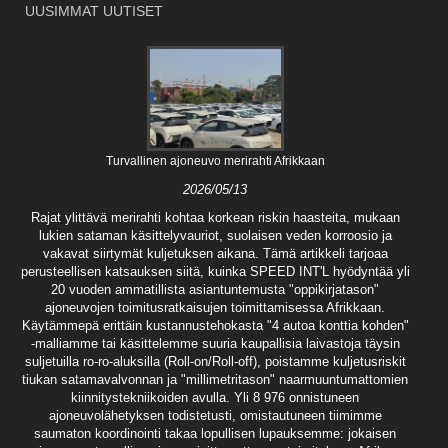
UUSIMMAT UUTISET
Turvallinen ajoneuvo merirahti Afrikkaan
2026/05/13
Rajat ylittävä merirahti kohtaa korkean riskin haasteita, mukaan
lukien sataman käsittelyvauriot, suolaisen veden korroosio ja
vakavat siirtymät kuljetuksen aikana. Tämä artikkeli tarjoaa
perusteellisen katsauksen siitä, kuinka SPEED INT'L hyödyntää yli
20 vuoden ammatillista asiantuntemusta "oppikirjatason"
ajoneuvojen toimitusratkaisujen toimittamisessa Afrikkaan.
Käytämmepä erittäin kustannustehokasta "4 autoa konttia kohden"
-malliamme tai käsittelemme suuria kaupallisia laivastoja täysin
suljetuilla ro-ro-aluksilla (Roll-on/Roll-off), poistamme kuljetusriskit
tiukan satamavalvonnan ja "millimetritason" naarmuuntumattomien
kiinnitystekniikoiden avulla. Yli 8 976 onnistuneen
ajoneuvolähetyksen todistetusti, omistautuneen tiimimme
saumaton koordinointi takaa lopullisen lupauksemme: jokaisen