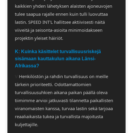
kaikkien yhden lähetyksen alaisten ajoneuvojen
tulee saapua rajalle ennen kuin tulli luovuttaa
lastin. SPEED INT'L hallitsee aktiivisesti näitä
viiveitä ja seisonta-asioita minimoidakseen
projektin yleiset häiriöt.
K: Kuinka käsittelet turvallisuusriskejä
sisämaan kauttakulun aikana Länsi-
Afrikassa?
V:
Henkilöstön ja rahdin turvallisuus on meille
tärkein prioriteetti. Odottamattomien
turvallisuusuhkien aikana paikan päällä oleva
tiimimme arvioi jatkuvasti tilannetta paikallisten
viranomaisten kanssa, turvaa lastin sekä tarjoaa
reaaliaikaista tukea ja turvallista majoitusta
kuljettajille.