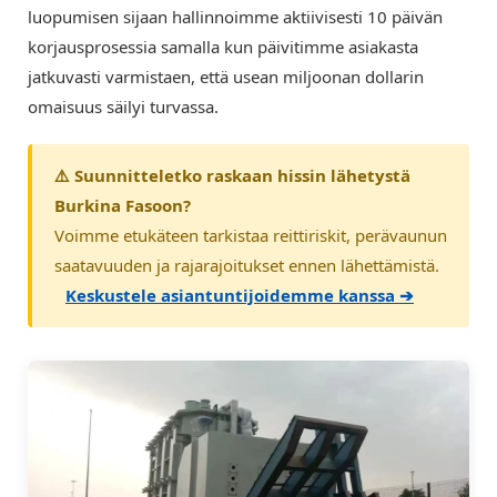
luopumisen sijaan hallinnoimme aktiivisesti 10 päivän
korjausprosessia samalla kun päivitimme asiakasta
jatkuvasti varmistaen, että usean miljoonan dollarin
omaisuus säilyi turvassa.
⚠️ Suunnitteletko raskaan hissin lähetystä
Burkina Fasoon?
Voimme etukäteen tarkistaa reittiriskit, perävaunun
saatavuuden ja rajarajoitukset ennen lähettämistä.
Keskustele asiantuntijoidemme kanssa ➔