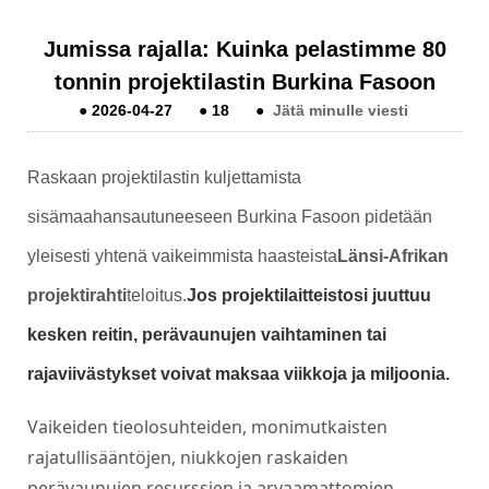
Jumissa rajalla: Kuinka pelastimme 80
tonnin projektilastin Burkina Fasoon
●
2026-04-27
●
18
●
Jätä minulle viesti
Raskaan projektilastin kuljettamista
sisämaahansautuneeseen Burkina Fasoon pidetään
yleisesti yhtenä vaikeimmista haasteista
Länsi-Afrikan
projektirahti
teloitus.
Jos projektilaitteistosi juuttuu
kesken reitin, perävaunujen vaihtaminen tai
rajaviivästykset voivat maksaa viikkoja ja miljoonia.
Vaikeiden tieolosuhteiden, monimutkaisten
rajatullisääntöjen, niukkojen raskaiden
perävaunujen resurssien ja arvaamattomien