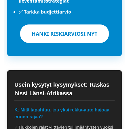
lieventämisstrategiat
✅ Tarkka budjettiarvio
HANKI RISKIARVIOSI NYT
Usein kysytyt kysymykset: Raskas
hissi Länsi-Afrikassa
K: Mitä tapahtuu, jos yksi rekka-auto hajoaa
ennen rajaa?
V:
Tiukkojen rajat ylittävien tullimääräysten vuoksi