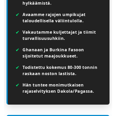
hylkäämistä.
✔
Avaamme rajojen umpikujat
taloudellisella väliintulolla.
✔
Vakautamme kuljettajat ja tiimit
turvallisuusuhkiin.
✔
Ghanaan ja Burkina Fasoon
sijoitetut maajoukkueet.
✔
Todistettu kokemus 80-300 tonnin
raskaan noston lastista.
✔
Hän tuntee monimutkaisen
rajaselvityksen Dakola/Pagassa.