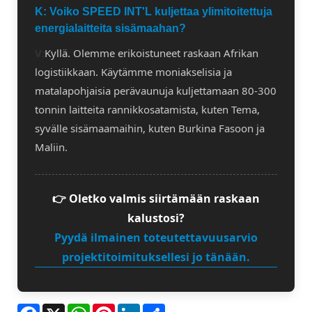
K: Voiko SPEED INT'L kuljettaa ylimitoitettuja
energialaitteita sisämaahan?
V:
Kyllä. Olemme erikoistuneet raskaan Afrikan
logistiikkaan. Käytämme moniakselisia ja
matalapohjaisia ​​perävaunuja kuljettamaan 80-300
tonnin laitteita rannikkosatamista, kuten Tema,
syvälle sisämaamaihin, kuten Burkina Fasoon ja
Maliin.
👉 Oletko valmis siirtämään raskaan
kalustosi?
Pyydä ilmainen toteutettavuusarvio
projektitoimituksellesi jo tänään.
Facebook
X
WhatsApp
Pinterest
LinkedIn
Share