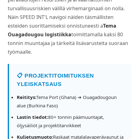
turvallisuusriskien välillä virhemarginaali on nolla.
Näin SPEED INT'L navigoi näiden täsmällisten
esteiden suorittamiseksi onnistuneesti a
Tema
Ouagadougou logistiikka
toimittamalla kaksi 80
tonnin muuntajaa ja tärkeitä lisävarusteita suoraan
työmaalle.
📋 PROJEKTITOIMITUKSEN
YLEISKATSAUS
Reititys:
Tema Port (Ghana) ➔ Ouagadougoun
alue (Burkina Faso)
Lastin tiedot:
80+ tonnin päämuuntajat,
öljysäiliöt ja projektitarvikkeet
Kuljetusmuoto:
Raskaat matalalavaperävaunut ja