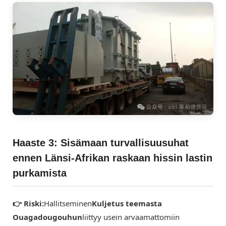
Haaste 3: Sisämaan turvallisuusuhat
ennen Länsi-Afrikan raskaan hissin lastin
purkamista
👉 Riski:
Hallitseminen
Kuljetus teemasta
Ouagadougouhun
liittyy usein arvaamattomiin