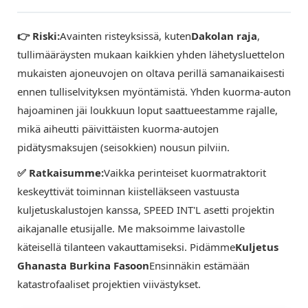
👉 Riski:
Avainten risteyksissä, kuten
Dakolan raja
,
tullimääräysten mukaan kaikkien yhden lähetysluettelon
mukaisten ajoneuvojen on oltava perillä samanaikaisesti
ennen tulliselvityksen myöntämistä. Yhden kuorma-auton
hajoaminen jäi loukkuun loput saattueestamme rajalle,
mikä aiheutti päivittäisten kuorma-autojen
pidätysmaksujen (seisokkien) nousun pilviin.
✅ Ratkaisumme:
Vaikka perinteiset kuormatraktorit
keskeyttivät toiminnan kiistelläkseen vastuusta
kuljetuskalustojen kanssa, SPEED INT'L asetti projektin
aikajanalle etusijalle. Me maksoimme laivastolle
käteisellä tilanteen vakauttamiseksi. Pidämme
Kuljetus
Ghanasta Burkina Fasoon
Ensinnäkin estämään
katastrofaaliset projektien viivästykset.