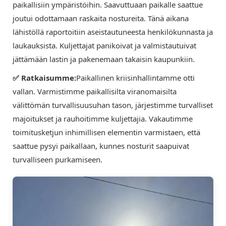
paikallisiin ympäristöihin. Saavuttuaan paikalle saattue
joutui odottamaan raskaita nostureita. Tänä aikana
lähistöllä raportoitiin aseistautuneesta henkilökunnasta ja
laukauksista. Kuljettajat panikoivat ja valmistautuivat
jättämään lastin ja pakenemaan takaisin kaupunkiin.
✅ Ratkaisumme:
Paikallinen kriisinhallintamme otti
vallan. Varmistimme paikallisilta viranomaisilta
välittömän turvallisuusuhan tason, järjestimme turvalliset
majoitukset ja rauhoitimme kuljettajia. Vakautimme
toimitusketjun inhimillisen elementin varmistaen, että
saattue pysyi paikallaan, kunnes nosturit saapuivat
turvalliseen purkamiseen.