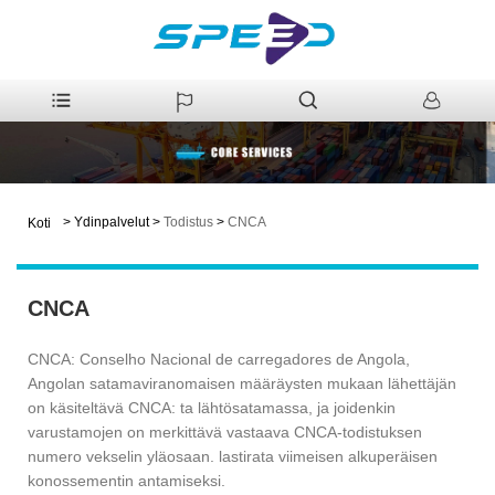
>
Ydinpalvelut
>
Todistus
>
CNCA
Koti
CNCA
CNCA: Conselho Nacional de carregadores de Angola,
Angolan satamaviranomaisen määräysten mukaan lähettäjän
on käsiteltävä CNCA: ta lähtösatamassa, ja joidenkin
varustamojen on merkittävä vastaava CNCA-todistuksen
numero vekselin yläosaan. lastirata viimeisen alkuperäisen
konossementin antamiseksi.