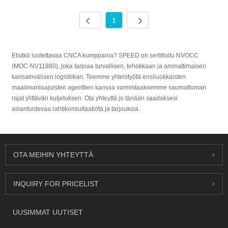
1
Etsitkö luotettavaa CNCA kumppania? SPEED on sertifioitu NVOCC
(MOC-NV11880), joka tarjoaa turvallisen, tehokkaan ja ammattimaisen
kansainvälisen logistiikan. Teemme yhteistyötä ensiluokkaisten
maailmanlaajuisten agenttien kanssa varmistaaksemme saumattoman
rajat ylittävän kuljetuksen. Ota yhteyttä jo tänään saadaksesi
asiantuntevaa rahtikonsultaatiota ja tarjouksia.
OTA MEIHIN YHTEYTTÄ
INQUIRY FOR PRICELIST
UUSIMMAT UUTISET