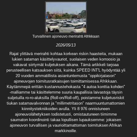
Turvallinen ajoneuvo merirahti Afrikkaan
2026/05/13
Rajat ylittävä merirahti kohtaa korkean riskin haasteita, mukaan
lukien sataman käsittelyvauriot, suolaisen veden korroosio ja
vakavat siirtymät kuljetuksen aikana. Tämä artikkeli tarjoaa
perusteellisen katsauksen siitä, kuinka SPEED INT'L hyödyntää yli
20 vuoden ammatillista asiantuntemusta "oppikirjatason"
ajoneuvojen toimitusratkaisujen toimittamisessa Afrikkaan.
Käytämmepä erittäin kustannustehokasta "4 autoa konttia kohden"
-malliamme tai käsittelemme suuria kaupallisia laivastoja täysin
suljetuilla ro-ro-aluksilla (Roll-on/Roll-off), poistamme kuljetusriskit
tiukan satamavalvonnan ja "millimetritason" naarmuuntumattomien
kiinnitystekniikoiden avulla. Yli 8 976 onnistuneen
ajoneuvolähetyksen todistetusti, omistautuneen tiimimme
saumaton koordinointi takaa lopullisen lupauksemme: jokaisen
ajoneuvon turvallisen ja vaurioittamattoman toimituksen Afrikan
markkinoille.