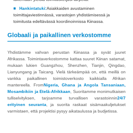
■
Hankintatuki:
Asiakkaiden avustaminen
toimittajaviestinnässä, varastojen yhdistämisessä ja
toimitusta edeltävässä koordinoinnissa Kiinassa.
Globaali ja paikallinen verkostomme
Yhdistämme vahvan perustan Kiinassa ja syvät juuret
Afrikassa. Toimintaverkostomme kattaa suuret Kiinan satamat,
mukaan lukien Guangzhou, Shenzhen, Tianjin, Qingdao,
Lianyungang ja Taicang. Vielä tärkeämpää on, että meillä on
vankka paikallinen toimistoverkosto kaikkialla Afrikan
mantereella. From
Nigeria, Ghana ja Angola Tansaniaan,
Mosambikiin ja Etelä-Afrikkaan
, Suoritamme monimutkaisen
tulliselvityksen, tarjoamme turvallisen varastoinnin
24/7
erityinen seuranta
, ja suorita raskaat sisämaakuljetukset
varmistaen, että projektisi pysyy aikataulussa ja budjetissa.