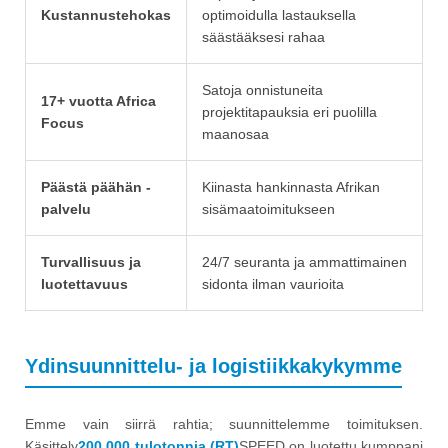
Kustannustehokas
optimoidulla lastauksella
säästääksesi rahaa
Satoja onnistuneita
17+ vuotta Africa
projektitapauksia eri puolilla
Focus
maanosaa
Päästä päähän -
Kiinasta hankinnasta Afrikan
palvelu
sisämaatoimitukseen
Turvallisuus ja
24/7 seuranta ja ammattimainen
luotettavuus
sidonta ilman vaurioita
Ydinsuunnittelu- ja logistiikkakykymme
Emme vain siirrä rahtia; suunnittelemme toimituksen.
Käsittely
200 000 tulotonnia (RT)
SPEED on luotettu kumppani