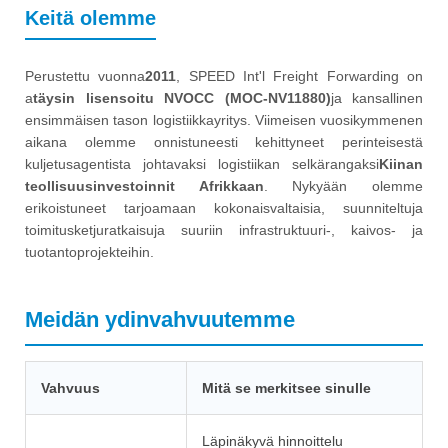
Keitä olemme
Perustettu vuonna
2011
, SPEED Int'l Freight Forwarding on
a
täysin lisensoitu NVOCC (MOC-NV11880)
ja kansallinen
ensimmäisen tason logistiikkayritys. Viimeisen vuosikymmenen
aikana olemme onnistuneesti kehittyneet perinteisestä
kuljetusagentista johtavaksi logistiikan selkärangaksi
Kiinan
teollisuusinvestoinnit Afrikkaan
. Nykyään olemme
erikoistuneet tarjoamaan kokonaisvaltaisia, suunniteltuja
toimitusketjuratkaisuja suuriin infrastruktuuri-, kaivos- ja
tuotantoprojekteihin.
Meidän ydinvahvuutemme
Vahvuus
Mitä se merkitsee sinulle
Läpinäkyvä hinnoittelu