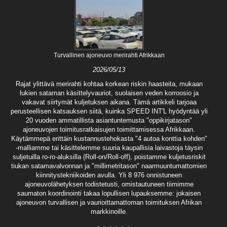
Turvallinen ajoneuvo merirahti Afrikkaan
2026/05/13
Rajat ylittävä merirahti kohtaa korkean riskin haasteita, mukaan
lukien sataman käsittelyvauriot, suolaisen veden korroosio ja
vakavat siirtymät kuljetuksen aikana. Tämä artikkeli tarjoaa
perusteellisen katsauksen siitä, kuinka SPEED INT'L hyödyntää yli
20 vuoden ammatillista asiantuntemusta "oppikirjatason"
ajoneuvojen toimitusratkaisujen toimittamisessa Afrikkaan.
Käytämmepä erittäin kustannustehokasta "4 autoa konttia kohden"
-malliamme tai käsittelemme suuria kaupallisia laivastoja täysin
suljetuilla ro-ro-aluksilla (Roll-on/Roll-off), poistamme kuljetusriskit
tiukan satamavalvonnan ja "millimetritason" naarmuuntumattomien
kiinnitystekniikoiden avulla. Yli 8 976 onnistuneen
ajoneuvolähetyksen todistetusti, omistautuneen tiimimme
saumaton koordinointi takaa lopullisen lupauksemme: jokaisen
ajoneuvon turvallisen ja vaurioittamattoman toimituksen Afrikan
markkinoille.