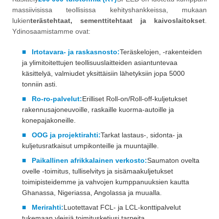
massiivisissa teollisissa kehityshankkeissa, mukaan
lukien
terästehtaat, sementtitehtaat ja kaivoslaitokset
.
Ydinosaamistamme ovat:
■
Irtotavara- ja raskasnosto:
Teräskelojen, -rakenteiden
ja ylimitoitettujen teollisuuslaitteiden asiantuntevaa
käsittelyä, valmiudet yksittäisiin lähetyksiin jopa 5000
tonniin asti.
■
Ro-ro-palvelut:
Erilliset Roll-on/Roll-off-kuljetukset
rakennusajoneuvoille, raskaille kuorma-autoille ja
konepajakoneille.
■
OOG ja projektirahti:
Tarkat lastaus-, sidonta- ja
kuljetusratkaisut umpikonteille ja muuntajille.
■
Paikallinen afrikkalainen verkosto:
Saumaton ovelta
ovelle -toimitus, tulliselvitys ja sisämaakuljetukset
toimipisteidemme ja vahvojen kumppanuuksien kautta
Ghanassa, Nigeriassa, Angolassa ja muualla.
■
Merirahti:
Luotettavat FCL- ja LCL-konttipalvelut
tukemaan yleisiä toimitusketjusi tarpeita.