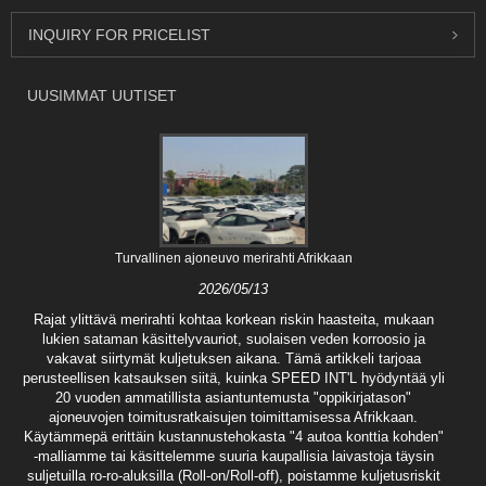
INQUIRY FOR PRICELIST
UUSIMMAT UUTISET
Turvallinen ajoneuvo merirahti Afrikkaan
2026/05/13
Rajat ylittävä merirahti kohtaa korkean riskin haasteita, mukaan
lukien sataman käsittelyvauriot, suolaisen veden korroosio ja
vakavat siirtymät kuljetuksen aikana. Tämä artikkeli tarjoaa
perusteellisen katsauksen siitä, kuinka SPEED INT'L hyödyntää yli
20 vuoden ammatillista asiantuntemusta "oppikirjatason"
ajoneuvojen toimitusratkaisujen toimittamisessa Afrikkaan.
Käytämmepä erittäin kustannustehokasta "4 autoa konttia kohden"
-malliamme tai käsittelemme suuria kaupallisia laivastoja täysin
suljetuilla ro-ro-aluksilla (Roll-on/Roll-off), poistamme kuljetusriskit