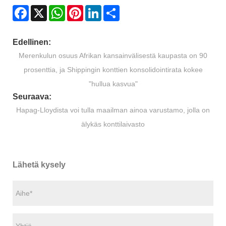
Facebook
X
WhatsApp
Pinterest
LinkedIn
Share
Edellinen:
Merenkulun osuus Afrikan kansainvälisestä kaupasta on 90
prosenttia, ja Shippingin konttien konsolidointirata kokee
"hullua kasvua"
Seuraava:
Hapag-Lloydista voi tulla maailman ainoa varustamo, jolla on
älykäs konttilaivasto
Lähetä kysely