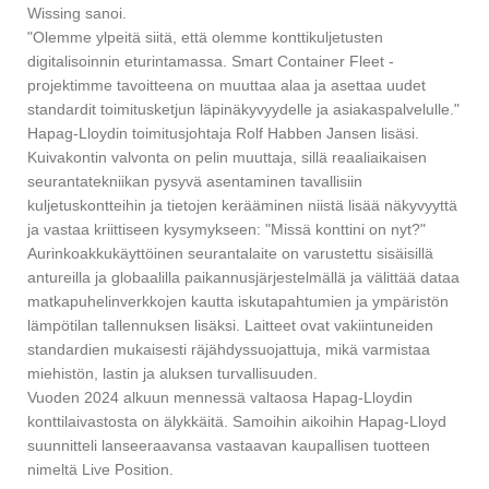
Wissing sanoi.
"Olemme ylpeitä siitä, että olemme konttikuljetusten
digitalisoinnin eturintamassa. Smart Container Fleet -
projektimme tavoitteena on muuttaa alaa ja asettaa uudet
standardit toimitusketjun läpinäkyvyydelle ja asiakaspalvelulle."
Hapag-Lloydin toimitusjohtaja Rolf Habben Jansen lisäsi.
Kuivakontin valvonta on pelin muuttaja, sillä reaaliaikaisen
seurantatekniikan pysyvä asentaminen tavallisiin
kuljetuskontteihin ja tietojen kerääminen niistä lisää näkyvyyttä
ja vastaa kriittiseen kysymykseen: "Missä konttini on nyt?"
Aurinkoakkukäyttöinen seurantalaite on varustettu sisäisillä
antureilla ja globaalilla paikannusjärjestelmällä ja välittää dataa
matkapuhelinverkkojen kautta iskutapahtumien ja ympäristön
lämpötilan tallennuksen lisäksi. Laitteet ovat vakiintuneiden
standardien mukaisesti räjähdyssuojattuja, mikä varmistaa
miehistön, lastin ja aluksen turvallisuuden.
Vuoden 2024 alkuun mennessä valtaosa Hapag-Lloydin
konttilaivastosta on älykkäitä. Samoihin aikoihin Hapag-Lloyd
suunnitteli lanseeraavansa vastaavan kaupallisen tuotteen
nimeltä Live Position.