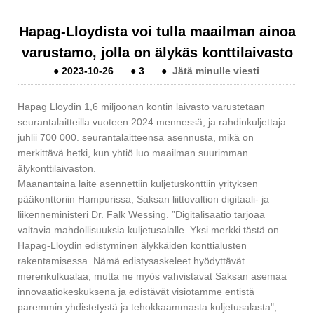
Hapag-Lloydista voi tulla maailman ainoa
varustamo, jolla on älykäs konttilaivasto
●
2023-10-26
●
3
●
Jätä minulle viesti
Hapag Lloydin 1,6 miljoonan kontin laivasto varustetaan
seurantalaitteilla vuoteen 2024 mennessä, ja rahdinkuljettaja
juhlii 700 000. seurantalaitteensa asennusta, mikä on
merkittävä hetki, kun yhtiö luo maailman suurimman
älykonttilaivaston.
Maanantaina laite asennettiin kuljetuskonttiin yrityksen
pääkonttoriin Hampurissa, Saksan liittovaltion digitaali- ja
liikenneministeri Dr. Falk Wessing. ”Digitalisaatio tarjoaa
valtavia mahdollisuuksia kuljetusalalle. Yksi merkki tästä on
Hapag-Lloydin edistyminen älykkäiden konttialusten
rakentamisessa. Nämä edistysaskeleet hyödyttävät
merenkulkualaa, mutta ne myös vahvistavat Saksan asemaa
innovaatiokeskuksena ja edistävät visiotamme entistä
paremmin yhdistetystä ja tehokkaammasta kuljetusalasta",