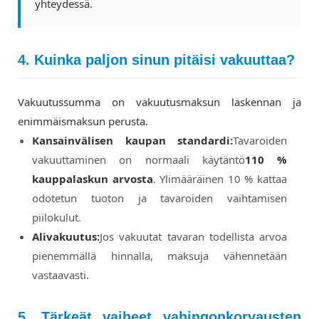
yhteydessä.
4. Kuinka paljon sinun pitäisi vakuuttaa?
Vakuutussumma on vakuutusmaksun laskennan ja
enimmäismaksun perusta.
Kansainvälisen kaupan standardi:
Tavaroiden
vakuuttaminen on normaali käytäntö
110 %
kauppalaskun arvosta
. Ylimääräinen 10 % kattaa
odotetun tuoton ja tavaroiden vaihtamisen
piilokulut.
Alivakuutus:
Jos vakuutat tavaran todellista arvoa
pienemmällä hinnalla, maksuja vähennetään
vastaavasti.
5. Tärkeät vaiheet vahingonkorvausten