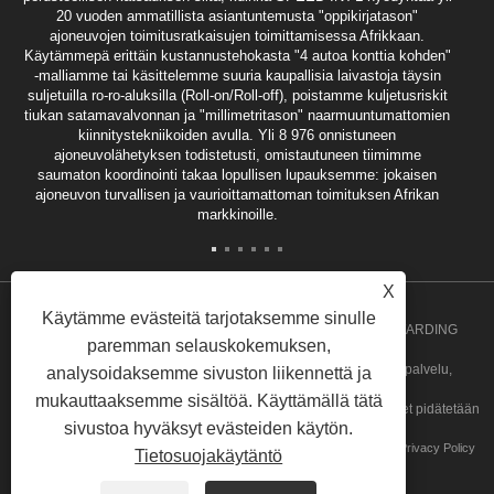
20 vuoden ammatillista asiantuntemusta "oppikirjatason"
ajoneuvojen toimitusratkaisujen toimittamisessa Afrikkaan.
Käytämmepä erittäin kustannustehokasta "4 autoa konttia kohden"
-malliamme tai käsittelemme suuria kaupallisia laivastoja täysin
suljetuilla ro-ro-aluksilla (Roll-on/Roll-off), poistamme kuljetusriskit
tiukan satamavalvonnan ja "millimetritason" naarmuuntumattomien
kiinnitystekniikoiden avulla. Yli 8 976 onnistuneen
ajoneuvolähetyksen todistetusti, omistautuneen tiimimme
saumaton koordinointi takaa lopullisen lupauksemme: jokaisen
ajoneuvon turvallisen ja vaurioittamattoman toimituksen Afrikan
markkinoille.
X
Käytämme evästeitä tarjotaksemme sinulle
Copyright 2020 GUANGZHOU SPEED INT'L FREIGHT FORWARDING
paremman selauskokemuksen,
CO.,LTD. - Angolan ryhmäkuljetukset, Angolan ovelta ovelle -palvelu,
analysoidaksemme sivuston liikennettä ja
mukauttaaksemme sisältöä. Käyttämällä tätä
irtotavaralähetykset, Ghanan ryhmäkuljetuspalvelu Kaikki oikeudet pidätetään
sivustoa hyväksyt evästeiden käytön.
Linkit
Sitemap
RSS
XML
Privacy Policy
Tietosuojakäytäntö