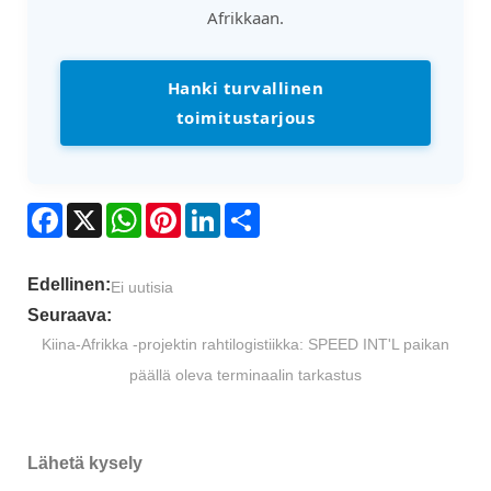
Afrikkaan.
Hanki turvallinen
toimitustarjous
Facebook
X
WhatsApp
Pinterest
LinkedIn
Share
Edellinen:
Ei uutisia
Seuraava:
Kiina-Afrikka -projektin rahtilogistiikka: SPEED INT'L paikan
päällä oleva terminaalin tarkastus
Lähetä kysely