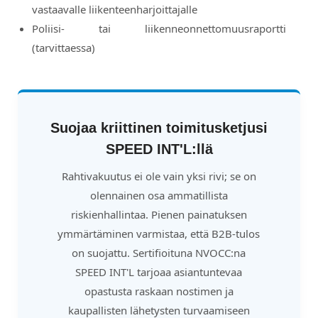
vastaavalle liikenteenharjoittajalle
Poliisi- tai liikenneonnettomuusraportti
(tarvittaessa)
Suojaa kriittinen toimitusketjusi
SPEED INT'L:llä
Rahtivakuutus ei ole vain yksi rivi; se on
olennainen osa ammatillista
riskienhallintaa. Pienen painatuksen
ymmärtäminen varmistaa, että B2B-tulos
on suojattu. Sertifioituna NVOCC:na
SPEED INT'L tarjoaa asiantuntevaa
opastusta raskaan nostimen ja
kaupallisten lähetysten turvaamiseen