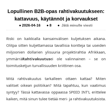
Lopullinen B2B-opas rahtivakuutukseen:
kattavuus, käytännöt ja korvaukset
●
2026-04-16
●
8
●
Jätä minulle viesti
Riski on kaikkialla kansainvälisen kuljetuksen aikana.
Olitpa sitten kuljettamassa tavallisia kontteja tai useiden
miljoonien dollarien ylisuuria projektirahtia Afrikkaan,
ymmärrä
Rahtivakuutus
ei ole valinnainen – se on
toimitusketjun turvallisuuden kriittinen osa.
Mitä rahtivakuutus tarkalleen ottaen kattaa? Miten
valitset oikean politiikan? Mitä tapahtuu, kun vaatimus
syntyy? Tässä kattavassa oppaassa SPEED INT'L erittelee
kaiken, mitä sinun tulee tietää meri- ja rahtivakuutuksista.