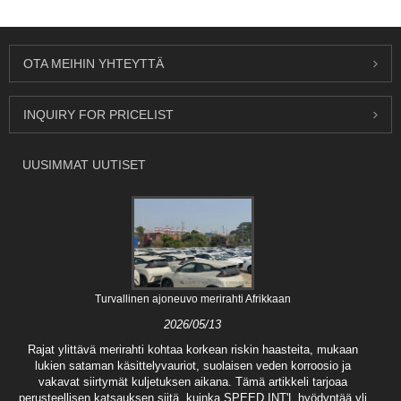
OTA MEIHIN YHTEYTTÄ
INQUIRY FOR PRICELIST
UUSIMMAT UUTISET
Turvallinen ajoneuvo merirahti Afrikkaan
2026/05/13
Rajat ylittävä merirahti kohtaa korkean riskin haasteita, mukaan
lukien sataman käsittelyvauriot, suolaisen veden korroosio ja
vakavat siirtymät kuljetuksen aikana. Tämä artikkeli tarjoaa
perusteellisen katsauksen siitä, kuinka SPEED INT'L hyödyntää yli