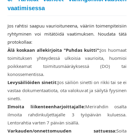
vaatimisessa
Jos rahtisi saapuu vaurioituneena, vääriin toimenpiteisiin
ryhtyminen voi mitätöidä vaatimuksen. Noudata tätä
protokollaa:
Älä koskaan allekirjoita "Puhdas kuitti":
Jos huomaat
toimituksen yhteydessä ulkoisia vaurioita, huomioi
poikkeamat toimitusmääräyksessä (DO) tai
konossementissa.
Levysäiliöiden sinetit:
Jos säiliön sinetti on rikki tai se ei
vastaa dokumentaatiota, ota valokuvat ja säilytä fyysinen
sinetti.
Ilmoita liikenteenharjoittajalle:
Merirahdin osalta
ilmoita rahdinkuljettajalle 3 työpäivän kuluessa.
Lentorahtia varten 7 päivän sisällä.
Varkauden/onnettomuuden sattuessa:
Soita