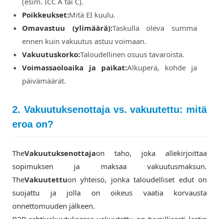
(esim. ICC A tai C).
Poikkeukset:
Mitä EI kuulu.
Omavastuu (ylimäärä):
Taskulla oleva summa
ennen kuin vakuutus astuu voimaan.
Vakuutuskorko:
Taloudellinen osuus tavaroista.
Voimassaoloaika ja paikat:
Alkuperä, kohde ja
päivämäärät.
2. Vakuutuksenottaja vs. vakuutettu: mitä
eroa on?
The
Vakuutuksenottaja
on taho, joka allekirjoittaa
sopimuksen ja maksaa vakuutusmaksun.
The
Vakuutettu
on yhteisö, jonka taloudelliset edut on
suojattu ja jolla on oikeus vaatia korvausta
onnettomuuden jälkeen.
B2B-rahtivakuutuksessa vakuutettu on tyypillisesti lastin