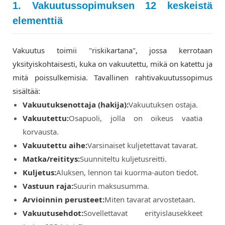
1. Vakuutussopimuksen 12 keskeistä
elementtiä
Vakuutus toimii "riskikartana", jossa kerrotaan
yksityiskohtaisesti, kuka on vakuutettu, mikä on katettu ja
mitä poissulkemisia. Tavallinen rahtivakuutussopimus
sisältää:
Vakuutuksenottaja (hakija):
Vakuutuksen ostaja.
Vakuutettu:
Osapuoli, jolla on oikeus vaatia
korvausta.
Vakuutettu aihe:
Varsinaiset kuljetettavat tavarat.
Matka/reititys:
Suunniteltu kuljetusreitti.
Kuljetus:
Aluksen, lennon tai kuorma-auton tiedot.
Vastuun raja:
Suurin maksusumma.
Arvioinnin perusteet:
Miten tavarat arvostetaan.
Vakuutusehdot:
Sovellettavat erityislausekkeet