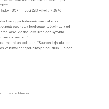
/2022.
ndex (SCFI), nousi tällä viikolla 7,25 %
oska Eurooppa todennäköisesti aloittaa
ysyntää eteenpäin huolissaan työvoimasta tai
ton kasvu Aasian laivaliikenteen kysyntä
ittien siirtyminen."
essa raportissa todetaan: "Suurten linja-alusten
yös vaikuttaneet spot-hintojen nousuun." Toinen
sa muissa kohteissa