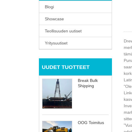
Blogi
Showcase
Teollisuuden uutiset
Drew
Yritysuutiset
merk
tämä
Puna
UUDET TUOTTEET
saan
kork
Lati
Break Bulk
Shipping
"Ole
Link
kasv
Inve
mark
sitt
OOG Toimitus
"Vuo
edel