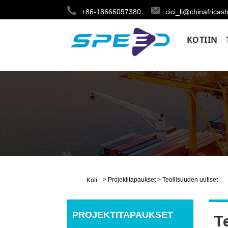
+86-18666097380
cici_li@chinafricas
KOTIIN
>
Projektitapaukset
>
Teollisuuden uutiset
Koti
PROJEKTITAPAUKSET
Te