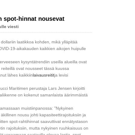
en spot-hinnat nousevat
lle viesti
Live
ollariin laatikkoa kohden, mikä ylläpitää
COVID-19-aikakauden kaikkien aikojen huipulle
rveeseen kysyntätrendiin useilla alueilla ovat
a reiteillä ovat nousseet tässä kuussa
ut lähes kaikkiin
laivausreitit
ja levisi
ci Maritimen perustaja Lars Jensen kirjoitti
aliikenne on kokenut samanlaista äärimmäistä
soittamassaan muistiinpanossa: "Nykyinen
llinen nousu johti kapasiteettirajoituksiin ja
sitten spot-rahtihinnat saavuttivat ennätystason
etin rajoituksiin, mutta nykyinen ruuhkaisuus on
ivät varaamaan saatavilla olevaa lastia, spot-