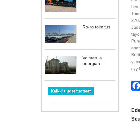
hinn
Toin
2703
Ro-ro toimitus
Juda
täyd
Puna
aset
Brit
Voiman ja
ylei
energian
syy 
laitteiden
toimitus
Kaikki uudet tuotteet
Ede
Seu