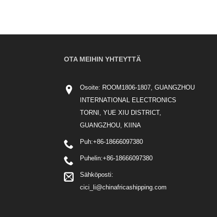
OTA MEIHIN YHTEYTTÄ
Osoite: ROOM1806-1807, GUANGZHOU
INTERNATIONAL ELECTRONICS
TORNI, YUE XIU DISTRICT,
GUANGZHOU, KIINA
Puh:
+86-18666097380
Puhelin:
+86-18666097380
Sähköposti:
cici_li@chinafricashipping.com