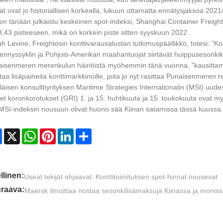
at ovat jo historiallisen korkealla, lukuun ottamatta ennätysjaksoa 2021
en tänään julkaistu keskeinen spot-indeksi, Shanghai Container Freight I
,43 pisteeseen, mikä on korkein piste sitten syyskuun 2022.
h Levine, Freightosin konttivarausalustan tutkimuspäällikkö, totesi: "K
ennyssyklin ja Pohjois-Amerikan maahantuojat siirtävät huippusesonkik
isenmeren merenkulun häiriöistä myöhemmin tänä vuonna, "kausittama
taa lisäpaineita konttimarkkinoille, joita jo nyt rasittaa Punaisenmeren re
tiläisen konsulttiyrityksen Maritime Strategies Internationalin (MSI) uud
set koronkorotukset (GRI) 1. ja 15. huhtikuuta ja 15. toukokuuta ovat m
MSI-indeksin nousuun olivat huono sää Kiinan satamissa tässä kuussa.
Facebook
X
WhatsApp
Pinterest
LinkedIn
Share
llinen:
Useat tekijät ohjaavat: Konttitoimituksen spot-hinnat nousevat
raava:
Maersk ilmoittaa nostaa sesonkilisämaksuja Kiinassa ja monis