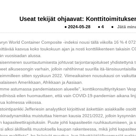
Useat tekijät ohjaavat: Konttitoimituks
●
2024-05-28
●
4
●
Jätä minu
ryn World Container Composite -indeksi nousi tällä viikolla 16 % 4 072 d
ittävää kasvua koko toukokuun ajan ja nosti konttiliikenteen takaisin 
n vuosisadan alussa.
isenmeren suuntautumisesta johtuvat tarjontarajoitukset yhdistettynä te
eet alkusesongin varhain, jolloin rahtihinnat suurilla itä-länsisuuntaisill
eimmilleen sitten syyskuun 2022. Viimeaikainen nousukausi on vaikuttan
nalaiseen Amerikkaan, Afrikkaan ja Aasiaan.
mme astumassa pandemiatason alueelle", konttikonsulttiyrityksen Vespuc
edInissä eilen huomauttaen, että vain COVID-19-pandemian aikana linj
ua kolmessa viikossa.
stointipankki Jefferiesin analyytikot kirjoittivat äskettäin asiakkaille o
kinadynamiikka muistuttaa hieman kausia 2021/2022, jolloin kysynnän äki
en kapasiteettirajoituksiin. Puute johti kapasiteetin ruuhkautumiseen, ja 
si alkoi äkillisellä muutoksella kaupan rakenteessa, mikä johti kapasite
leen maltillista", he lisäsivät muuttua, kun lähettäjät/jälleenmyyjät pyrk