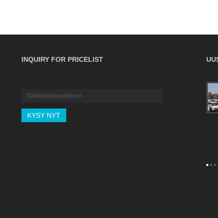
INQUIRY FOR PRICELIST
UU
Lopullinen B2B-opas rahtivakuutukseen:
kattavuus, käytännöt ja korvaukset
2026/04/16
Suojaa B2B-toimitusketjuasi odottamattomilta
kuljetusriskeiltä. Tässä äärimmäisessä oppaassa
kerrotaan kaikesta, mitä sinun tulee tietää
kansainvälisestä rahtivakuutuksesta aina ICC A- ja C-
lausekkeiden välillä valinnasta olennaisten asiakirjojen
laatimiseen onnistuneen vahingonkorvausvaatimuksen
tekemiseksi. Opi vakuuttamaan kaupalliset lähetyksesi
oikein ja turvaamaan tuloksesi.