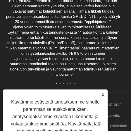
Rajat ylittävä merirahti kohtaa korkean riskin haasteita, mukaan
lukien sataman käsittelyvauriot, suolaisen veden korroosio ja
vakavat siirtymät kuljetuksen aikana. Tämä artikkeli tarjoaa
perusteellisen katsauksen siitä, kuinka SPEED INT'L hyödyntää yli
20 vuoden ammatillista asiantuntemusta "oppikirjatason"
ajoneuvojen toimitusratkaisujen toimittamisessa Afrikkaan.
Käytämmepä erittäin kustannustehokasta "4 autoa konttia kohden"
-malliamme tai käsittelemme suuria kaupallisia laivastoja täysin
suljetuilla ro-ro-aluksilla (Roll-on/Roll-off), poistamme kuljetusriskit
tiukan satamavalvonnan ja "millimetritason" naarmuuntumattomien
kiinnitystekniikoiden avulla. Yli 8 976 onnistuneen
ajoneuvolähetyksen todistetusti, omistautuneen tiimimme
saumaton koordinointi takaa lopullisen lupauksemme: jokaisen
ajoneuvon turvallisen ja vaurioittamattoman toimituksen Afrikan
markkinoille.
X
Käytämme evästeitä tarjotaksemme sinulle
Copyright 2020 GUANGZHOU SPEED INT'L FREIGHT FORWARDING
paremman selauskokemuksen,
CO.,LTD. - Angolan ryhmäkuljetukset, Angolan ovelta ovelle -palvelu,
analysoidaksemme sivuston liikennettä ja
mukauttaaksemme sisältöä. Käyttämällä tätä
irtotavaralähetykset, Ghanan ryhmäkuljetuspalvelu Kaikki oikeudet pidätetään