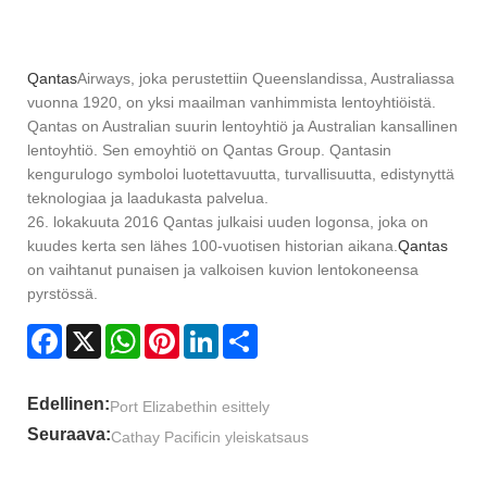
Qantas
Airways, joka perustettiin Queenslandissa, Australiassa
vuonna 1920, on yksi maailman vanhimmista lentoyhtiöistä.
Qantas on Australian suurin lentoyhtiö ja Australian kansallinen
lentoyhtiö. Sen emoyhtiö on Qantas Group. Qantasin
kengurulogo symboloi luotettavuutta, turvallisuutta, edistynyttä
teknologiaa ja laadukasta palvelua.
26. lokakuuta 2016 Qantas julkaisi uuden logonsa, joka on
kuudes kerta sen lähes 100-vuotisen historian aikana.
Qantas
on vaihtanut punaisen ja valkoisen kuvion lentokoneensa
pyrstössä.
Facebook
X
WhatsApp
Pinterest
LinkedIn
Share
Edellinen:
Port Elizabethin esittely
Seuraava:
Cathay Pacificin yleiskatsaus